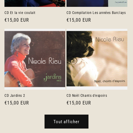
CD Et la vie coulait
CD Compilation Les années Barclays
Prix
€15,00 EUR
Prix
€15,00 EUR
habituel
habituel
CD Jardins 2
CD Noël Chants d'espoirs
Prix
€15,00 EUR
Prix
€15,00 EUR
habituel
habituel
Tout afficher