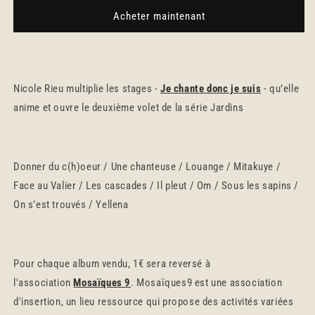
Jardins
Jardins
Acheter maintenant
2
2
Nicole Rieu multiplie les stages -
Je chante donc je suis
- qu’elle
anime et ouvre le deuxième volet de la série Jardins
Donner du c(h)oeur / Une chanteuse / Louange / Mitakuye /
Face au Valier / Les cascades / Il pleut / Om / Sous les sapins /
On s’est trouvés / Yellena
Pour chaque album vendu, 1€ sera reversé à
l'association
Mosaïques 9
. M
osaïques9 est une association
d'insertion, un lieu ressource qui propose des activités variées