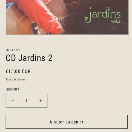
Ouvrir
le
média
MIRACOS
CD Jardins 2
1
dans
une
fenêtre
Prix
€15,00 EUR
modale
habituel
Taxes incluses.
Quantité
Réduire
Augmenter
la
la
quantité
quantité
de
de
Ajouter au panier
CD
CD