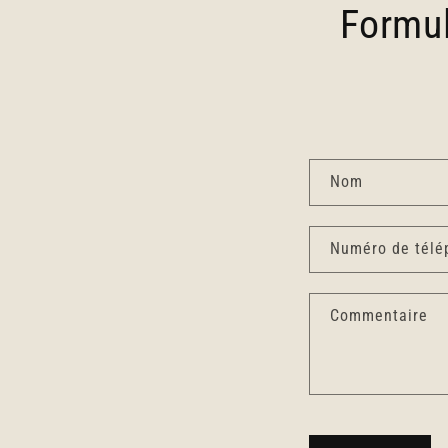
Formul
F
Nom
o
r
Numéro de télé
m
u
Commentaire
l
a
i
r