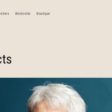
teliers
Bénévolat
Boutique
cts