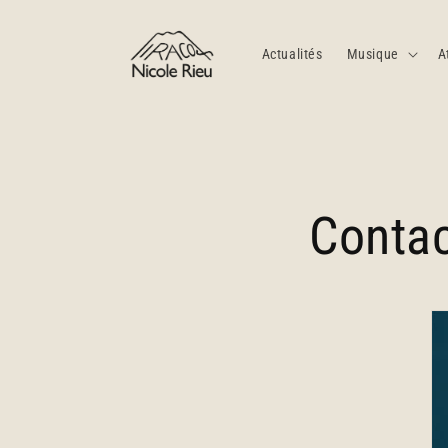
et
passer
au
Actualités
Musique
A
contenu
Conta