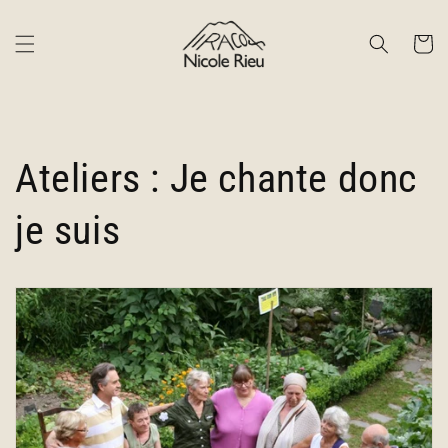
et
passer
au
Panier
contenu
Ateliers : Je chante donc
je suis