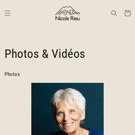
et
passer
au
Panier
contenu
Photos & Vidéos
Photos