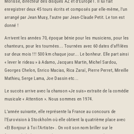
Morisse, directeur des disques AZ et d’Europe1. Il lui fait
enregistrer deux 45 tours écrits et composés par elle-même, l’un
arrangé par Jean Musy, l’autre par Jean-Claude Petit. Le ton est
donné !
Arrivent les années 70, époque bénie pour les musiciens, pour les
chanteurs, pour les tournées... Tournées avec 60 dates d’affilées
sur deux mois !!! 500 km chaque jour... Le bonheur. Elle part ainsi
« lever le rideau » à Adamo, Jacques Martin, Michel Sardou,
Georges Chelon, Enrico Macias, Rica Zaraï, Pierre Perret, Mireille
Mathieu, Serge Lama, Joe Dassin etc...
Le succès arrive avec la chanson «Je suis» extraite de la comédie
musicale « Attention ». Nous sommes en 1974.
L’année suivante, elle représente la France au concours de
l’Eurovision à Stockholm où elle obtient la quatrième place avec
«Et Bonjour à Toi l’Artiste» . On voit son nom briller sur le