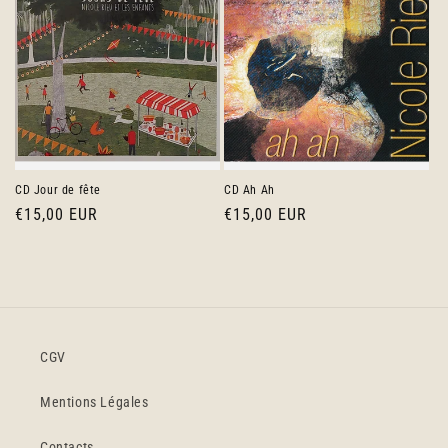
CD Jour de fête
CD Ah Ah
Prix
€15,00 EUR
Prix
€15,00 EUR
habituel
habituel
CGV
Mentions Légales
Contacts