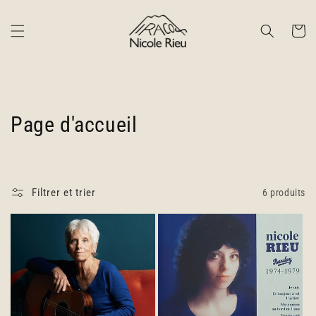
et
passer
au
Panier
contenu
C
Page d'accueil
o
l
Filtrer et trier
6 produits
l
e
c
t