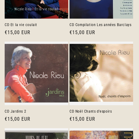
i
o
n
CD Et la vie coulait
CD Compilation Les années Barclays
Prix
€15,00 EUR
Prix
€15,00 EUR
:
habituel
habituel
CD Jardins 2
CD Noël Chants d'espoirs
Prix
€15,00 EUR
Prix
€15,00 EUR
habituel
habituel