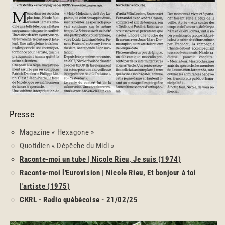
Presse
Magazine « Hexagone »
Quotidien « Dépêche du Midi »
Raconte-moi un tube | Nicole Rieu, Je suis (1974)
Raconte-moi l'Eurovision | Nicole Rieu, Et bonjour à toi
l'artiste (1975)
CKRL - Radio québécoise - 21/02/25